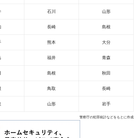
井
石川
山形
知
長崎
島根
手
熊本
大分
島
福井
青森
田
島根
秋田
根
鳥取
長崎
取
山形
岩手
警察庁の犯罪統計などをもとに作成