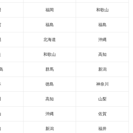
媛
福岡
和歌山
賀
福島
福島
縄
北海道
沖縄
良
和歌山
高知
島
群馬
新潟
本
徳島
神奈川
川
高知
山梨
山
沖縄
佐賀
口
新潟
福井