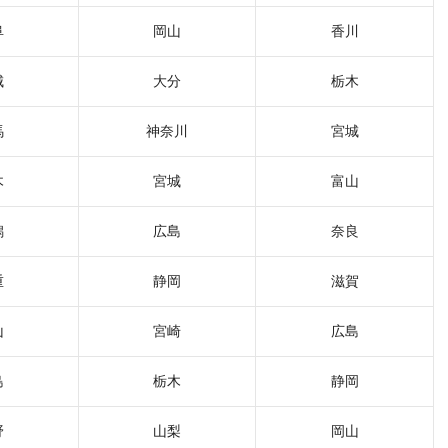
阜
岡山
香川
城
大分
栃木
馬
神奈川
宮城
木
宮城
富山
潟
広島
奈良
重
静岡
滋賀
山
宮崎
広島
島
栃木
静岡
野
山梨
岡山