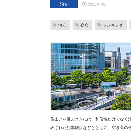
治安
2021.07.01
治安
窃盗
ランキング
住まいを選ぶときには、利便性だけでなく治
表された犯罪統計などとともに、空き巣の