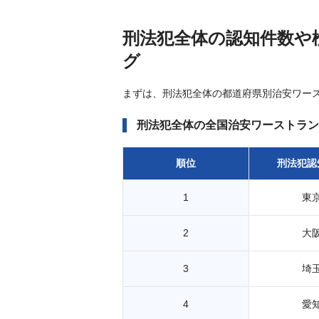
刑法犯全体の認知件数や
グ
まずは、刑法犯全体の都道府県別治安ワー
刑法犯全体の全国治安ワーストラン
順位
刑法犯認
1
東
2
大
3
埼
4
愛