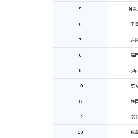
5
神奈
6
千
7
兵
8
福
9
北海
10
茨
11
静
12
京
13
広