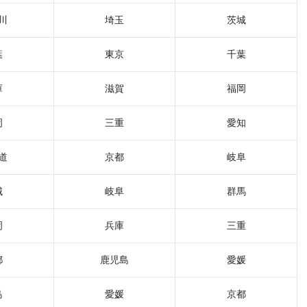
川
埼玉
茨城
葉
東京
千葉
庫
滋賀
福岡
岡
三重
愛知
道
京都
岐阜
城
岐阜
群馬
岡
兵庫
三重
都
鹿児島
愛媛
島
愛媛
京都