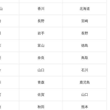
山
香川
北海道
崎
長野
宮崎
川
岩手
長野
森
富山
徳島
梨
奈良
鳥取
分
山口
石川
形
青森
鹿児島
賀
佐賀
山口
崎
秋田
熊本