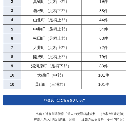
14
2
真鶴町（足柄下郡）
三浦市
269.77人に1件
19件
15
3
湯河原町（足柄下郡）
箱根町（足柄下郡）
265.94人に1件
38件
16
4
横浜市保土ケ谷区
山北町（足柄上郡）
262.15人に1件
44件
17
5
中井町（足柄上郡）
横浜市磯子区
261.84人に1件
54件
18
6
松田町（足柄上郡）
横浜市都筑区
260.56人に1件
63件
19
7
大井町（足柄上郡）
横浜市旭区
259.16人に1件
72件
20
8
開成町（足柄上郡）
秦野市
258.51人に1件
79件
21
9
湯河原町（足柄下郡）
川崎市多摩区
255.27人に1件
83件
22
10
大磯町（中郡）
横浜市泉区
254.54人に1件
101件
23
10
葉山町（三浦郡）
鎌倉市
252.87人に1件
101件
24
横浜市南区
251.29人に1件
12位以下はこちらをクリック
25
伊勢原市
246.07人に1件
26
大井町（足柄上郡）
239.86人に1件
出典：
神奈川県警察「過去の犯罪統計資料」（令和6年確定値）
12
二宮町（中郡）
114件
神奈川県人口統計調査（月報） 過去の公表資料（令和7年1月）
27
開成町（足柄上郡）
237.23人に1件
13
愛川町（愛甲郡）
141件