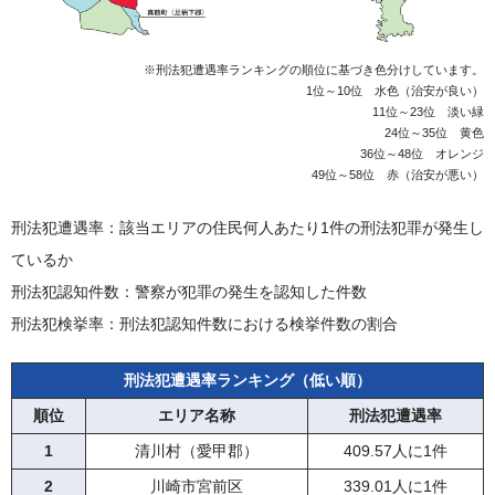
※刑法犯遭遇率ランキングの順位に基づき色分けしています。
1位～10位 水色（治安が良い）
11位～23位 淡い緑
24位～35位 黄色
36位～48位 オレンジ
49位～58位 赤（治安が悪い）
刑法犯遭遇率：該当エリアの住民何人あたり1件の刑法犯罪が発生し
ているか
刑法犯認知件数：警察が犯罪の発生を認知した件数
刑法犯検挙率：刑法犯認知件数における検挙件数の割合
刑法犯遭遇率ランキング（低い順）
順位
エリア名称
刑法犯遭遇率
1
清川村（愛甲郡）
409.57人に1件
2
川崎市宮前区
339.01人に1件