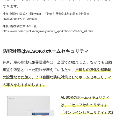
できます。
神奈川県警の公式X（旧Twitter）「神奈川県警察本部犯罪抑止対策室」
https://x.com/KPP_yokushi
神奈川県警察公式SNS一覧
https://www.police.pref.kanagawa.jp/about_kpp/koho/sns/twitter_list.html
防犯対策はALSOKのホームセキュリティ
神奈川県の刑法犯犯罪遭遇率は、全国で23位でした。なかでも自動
車盗や強盗といった犯罪が増えているため、
戸締りの強化や補助錠
の設置などに加え、より強固な防犯対策としてホームセキュリティ
の導入をおすすめします。
ALSOKのホームセキュリティ
は、「セルフセキュリティ」
「オンラインセキュリティ」の2