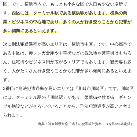
区」です。横浜市内で、もっとも小さな区で人口も少ない場所で
56
横浜市中区
1,774件
す。
西区には、ターミナル駅である横浜駅があります。横浜の商
57
藤沢市
2,466件
業・ビジネスの中心地であり、多くの人が行き交うことから犯罪が
58
川崎市川崎区
2,638件
多い傾向にあるといえます。
次に刑法犯遭遇率が高いエリアは「横浜市中区」です。中心都市で
ある中区は、赤レンガ倉庫や中華街などの観光地や繁華街はもちろ
ん、住宅街やビジネス街が広がるエリアでもあります。観光客も多
く、人がたくさん行き交うことから犯罪が多い傾向にあるといえま
す。
3番目に刑法犯遭遇率が高いエリアは「川崎市川崎区」です。川崎区
には、ターミナル駅の「川崎駅」があり、繁華街や歓楽街、ギャン
ブル施設などがそろっていることから、刑法犯遭遇率が高いと考え
られます。
出典：
神奈川県警察「過去の犯罪統計資料」（令和6年確定値）