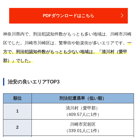
28
二宮町（中郡）
233.42人に1件
14
三浦市
146件
29
横浜市瀬谷区
231.30人に1件
15
南足柄市
172件
PDFダウンロードはこちら
30
南足柄市
228.16人に1件
16
寒川町（高座郡）
218件
31
川崎市高津区
225.50人に1件
神奈川県内で、刑法犯認知件数がもっとも多い地域は、川崎市川崎
17
逗子市
263件
32
横浜市神奈川区
224.61人に1件
区でした。川崎市川崎区は、繁華街や歓楽街が多いエリアです。
一
18
綾瀬市
375件
33
横浜市港南区
223.09人に1件
方で、刑法犯認知件数がもっとも少ない地域は、「清川村（愛甲
19
横浜市栄区
407件
34
寒川町（高座郡）
222.51人に1件
郡）」でした。
20
伊勢原市
411件
35
横浜市港北区
220.97人に1件
21
横浜市瀬谷区
524件
36
綾瀬市
220.83人に1件
治安の良いエリアTOP3
22
川崎市麻生区
560件
37
横浜市金沢区
219.78人に1件
23
横浜市泉区
591件
順位
刑法犯遭遇率（低い順）
38
川崎市中原区
219.04人に1件
24
秦野市
621件
清川村（愛甲郡）
39
逗子市
210.29人に1件
1
25
横浜市磯子区
628件
（409.57人に1件）
40
山北町（足柄上郡）
205.36人に1件
26
横浜市緑区
646件
川崎市宮前区
2
41
横浜市鶴見区
198.34人に1件
（339.01人に1件）
27
鎌倉市
673件