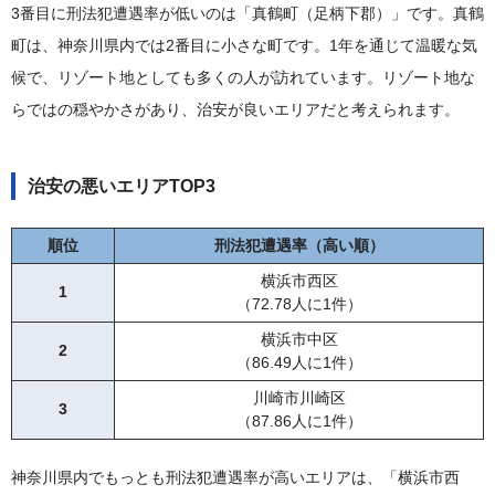
56
川崎市川崎区
87.86人に1件
3番目に刑法犯遭遇率が低いのは「真鶴町（足柄下郡）」です。真鶴
42
横浜市青葉区
1,052件
57
横浜市中区
86.49人に1件
町は、神奈川県内では2番目に小さな町です。1年を通じて温暖な気
43
小田原市
1,090件
58
横浜市西区
72.78人に1件
候で、リゾート地としても多くの人が訪れています。リゾート地な
44
横浜市神奈川区
1,121件
らではの穏やかさがあり、治安が良いエリアだと考えられます。
45
川崎市中原区
1,223件
46
茅ヶ崎市
1,237件
治安の悪いエリアTOP3
47
横須賀市
1,300件
48
厚木市
1,385件
順位
刑法犯遭遇率（高い順）
49
平塚市
1,467件
横浜市西区
1
50
横浜市西区
1,476件
（72.78人に1件）
51
大和市
1,490件
横浜市中区
2
（86.49人に1件）
52
横浜市鶴見区
1,500件
川崎市川崎区
53
3
相模原市南区
1,541件
（87.86人に1件）
54
横浜市港北区
1,655件
神奈川県内でもっとも刑法犯遭遇率が高いエリアは、「横浜市西
55
相模原市中央区
1,724件