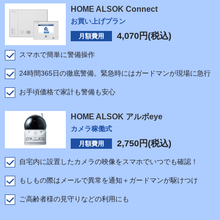
HOME ALSOK Connect
お買い上げプラン
4,070
円(税込)
月額費用
スマホで簡単に警備操作
24時間365日の徹底警備。緊急時にはガードマンが現場に急行
お手頃価格で家計も警備も安心
HOME ALSOK アルボeye
カメラ稼働式
2,750
円(税込)
月額費用
自宅内に設置したカメラの映像をスマホでいつでも確認！
もしもの際はメールで異常を通知＋ガードマンが駆けつけ
ご高齢者様の見守りなどの利用にも