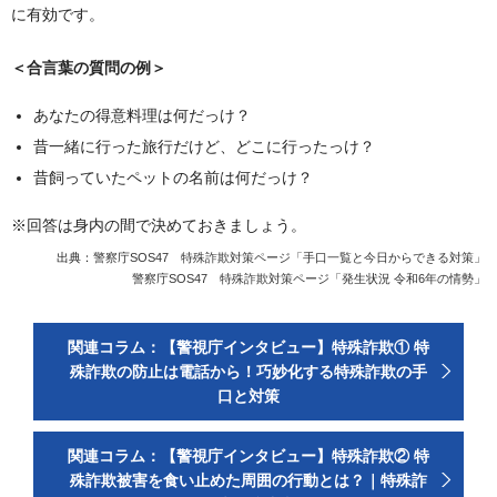
に有効です。
＜合言葉の質問の例＞
あなたの得意料理は何だっけ？
昔一緒に行った旅行だけど、どこに行ったっけ？
昔飼っていたペットの名前は何だっけ？
※回答は身内の間で決めておきましょう。
出典：
警察庁SOS47 特殊詐欺対策ページ「手口一覧と今日からできる対策」
警察庁SOS47 特殊詐欺対策ページ「発生状況 令和6年の情勢」
関連コラム：【警視庁インタビュー】特殊詐欺① 特
殊詐欺の防止は電話から！巧妙化する特殊詐欺の手
口と対策
関連コラム：【警視庁インタビュー】特殊詐欺② 特
殊詐欺被害を食い止めた周囲の行動とは？｜特殊詐