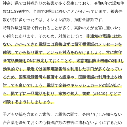
神奈川県では特殊詐欺の被害が多く発生しており、令和6年の認知件
数は1,999件で、全国で3番目に多いことが分かっています。被害件
数が特に多かったのは、オレオレ詐欺、預貯金詐欺です。
特殊詐欺は電話で行われることが多く、高齢の方が被害に遭いやす
い傾向にあります。そのため、対策としては、
非通知の電話には出
ない、かかってきた電話には直接出ずに留守番電話のメッセージを
確認してから折り返す、といった対応を心がけましょう。常に留守
番電話機能をONに設定しておくことや、迷惑電話防止機器の利用も
効果的です。最近では国際電話番号を利用した手口が多くなってい
るため、国際電話番号を拒否する設定や、国際電話の利用休止を検
討しても良いでしょう。電話で金銭やキャッシュカードの話が出た
ら、慌てずに一旦電話を切り、家族や知人、警察（#9110）などに
相談するようにしましょう。
子どもや孫を含めたご家族、ご親族の間で、身内だけしか知らない
合言葉を決めておくのも特殊詐欺の被害に遭わないようにするため