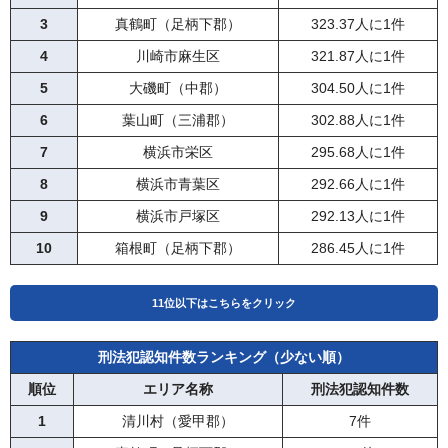
3
真鶴町（足柄下郡）
323.37人に1件
4
川崎市麻生区
321.87人に1件
5
大磯町（中郡）
304.50人に1件
6
葉山町（三浦郡）
302.88人に1件
7
横浜市栄区
295.68人に1件
8
横浜市青葉区
292.66人に1件
9
横浜市戸塚区
292.13人に1件
10
箱根町（足柄下郡）
286.45人に1件
11位以下はこちらをクリック
11
刑法犯認知件数ランキング（少ない順）
横須賀市
284.62人に1件
12
順位
横浜市緑区
エリア名称
刑法犯認知件数
282.66人に1件
13
1
愛川町（愛甲郡）
清川村（愛甲郡）
277.87人に1件
7件