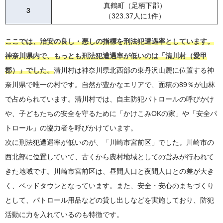
42
茅ヶ崎市
198.28人に1件
真鶴町（足柄下郡）
28
座間市
687件
3
（323.37人に1件）
43
海老名市
193.34人に1件
29
川崎市宮前区
692件
44
座間市
191.82人に1件
30
海老名市
731件
ここでは、治安の良し・悪しの指標を刑法犯遭遇率としています。
45
相模原市南区
183.63人に1件
神奈川県内で、もっとも刑法犯遭遇率が低いのは「清川村（愛甲
31
横浜市保土ケ谷区
783件
46
藤沢市
179.93人に1件
郡）」でした。
清川村は神奈川県北西部の東丹沢山麓に位置する神
32
横浜市南区
793件
47
相模原市緑区
176.42人に1件
奈川県で唯一の村です。自然が豊かなエリアで、面積の89％が山林
33
横浜市都筑区
824件
48
平塚市
176.00人に1件
で占められています。清川村では、自主防犯パトロールの呼びかけ
34
横浜市金沢区
879件
や、子どもたちの安全を守るために「かけこみOKの家」や「安全パ
49
小田原市
170.41人に1件
35
川崎市多摩区
891件
トロール」の協力者を呼びかけています。
50
川崎市幸区
166.57人に1件
36
横浜市旭区
928件
次に刑法犯遭遇率が低いのが、「川崎市宮前区」でした。川崎市の
51
中井町（足柄上郡）
164.85人に1件
37
相模原市緑区
944件
西北部に位置していて、古くから農村地域としての営みが行われて
52
大和市
163.99人に1件
38
横浜市港南区
949件
きた地域です。川崎市宮前区は、昼間人口と夜間人口との差が大き
53
松田町（足柄上郡）
162.71人に1件
39
横浜市戸塚区
966件
く、ベッドタウンとなっています。また、安全・安心のまちづくり
54
厚木市
161.40人に1件
として、パトロール用品などの貸し出しなどを実施しており、防犯
40
川崎市高津区
1,045件
55
相模原市中央区
158.87人に1件
活動に力を入れているのも特徴です。
40
川崎市幸区
1,045件