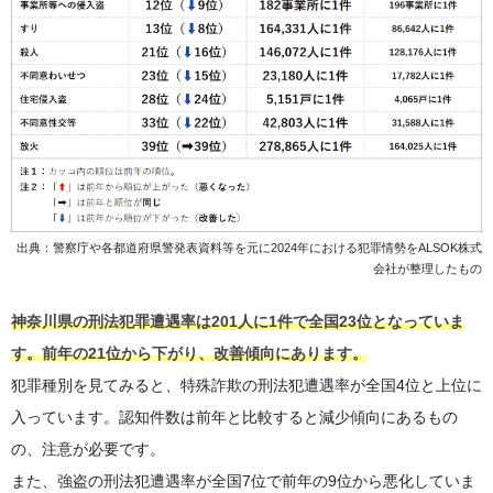
出典：警察庁や各都道府県警発表資料等を元に2024年における犯罪情勢をALSOK株式
会社が整理したもの
神奈川県の刑法犯罪遭遇率は201人に1件で全国23位となっていま
す。前年の21位から下がり、改善傾向にあります。
犯罪種別を見てみると、特殊詐欺の刑法犯遭遇率が全国4位と上位に
入っています。認知件数は前年と比較すると減少傾向にあるもの
の、注意が必要です。
また、強盗の刑法犯遭遇率が全国7位で前年の9位から悪化していま