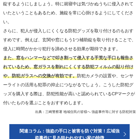
錠するようにしましょう。特に就寝中は気づかぬうちに侵入されて
いたということもあるため、施錠を常に心掛けるようにしてくださ
い。
さらに、犯人が侵入しにくくなる防犯グッズを取り付けるのもおす
すめです。例えば、玄関や窓にもう1つ補助錠を取り付けることで、
侵入に時間がかかり犯行を諦めさせる効果が期待できます。
また、窓をハンマーなどで叩き割って侵入する手荒な手口も報告さ
れているため、窓ガラスを割れにくくする防犯フィルムの貼り付け
や、防犯ガラスへの交換が有効です。
防犯カメラの設置や、センサ
ーライトの活用も犯罪の抑止につながるでしょう。こうした防犯グ
ッズを購入する際は、防犯性能が高いと認められているCPマークが
付いたものを選ぶことをおすすめします。
出典：
三崎警察署 地域住民の皆様へ 強盗事件等に対する防犯対策
関連コラム：強盗の手口と被害を防ぐ対策！広域強
盗事件に見る狙われやすい家の特徴