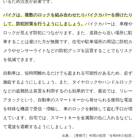
いるため注意が必要です。
バイクは、複数のロックを組み合わせたりバイクカバーを掛けたり
して、防犯対策を行うようにしましょう。
バイクカバーは、車種や
ロックが見えず防犯につながります。また、道路から近い場所に駐
車することは避けた方が無難です。住宅や駐車場所の周辺に防犯カ
メラやセンサーライトなどの防犯グッズを設置することでもリスク
を低減できます。
自動車は、短時間離れるだけでも盗まれる可能性があるため、必ず
施錠するようにしましょう。また、タイヤロックやハンドルロック
などの盗難防止装置を利用するのも効果的です。最近では、リレー
アタックという、自動車のスマートキーから発せられる微弱な電波
を特殊な機器で受信・増幅し、車のロックを解除して盗む手口が増
えています。自宅では、スマートキーを金属製の缶に入れるなどし
て電波を遮断するようにしましょう。
出典：
［警察庁］年間の犯罪「令和6年の犯罪」