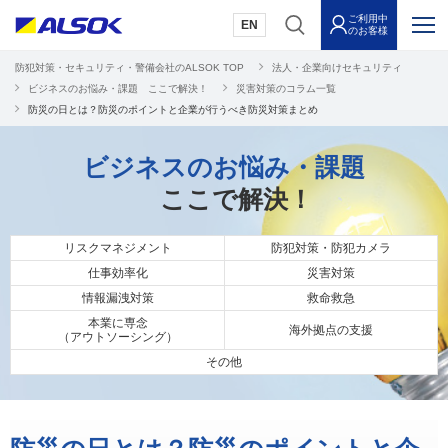
ご利用中
EN
のお客様
防犯対策・セキュリティ・警備会社のALSOK TOP
法人・企業向けセキュリティ
ビジネスのお悩み・課題 ここで解決！
災害対策のコラム一覧
防災の日とは？防災のポイントと企業が行うべき防災対策まとめ
ビジネスのお悩み・課題
ここで解決！
リスクマネジメント
防犯対策・防犯カメラ
仕事効率化
災害対策
情報漏洩対策
救命救急
本業に専念
海外拠点の支援
（アウトソーシング）
その他