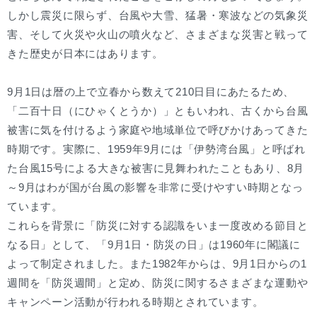
しかし震災に限らず、台風や大雪、猛暑・寒波などの気象災
害、そして火災や火山の噴火など、さまざまな災害と戦って
きた歴史が日本にはあります。
9月1日は暦の上で立春から数えて210日目にあたるため、
「二百十日（にひゃくとうか）」ともいわれ、古くから台風
被害に気を付けるよう家庭や地域単位で呼びかけあってきた
時期です。実際に、1959年9月には「伊勢湾台風」と呼ばれ
た台風15号による大きな被害に見舞われたこともあり、8月
～9月はわが国が台風の影響を非常に受けやすい時期となっ
ています。
これらを背景に「防災に対する認識をいま一度改める節目と
なる日」として、「9月1日・防災の日」は1960年に閣議に
よって制定されました。また1982年からは、9月1日からの1
週間を「防災週間」と定め、防災に関するさまざまな運動や
キャンペーン活動が行われる時期とされています。