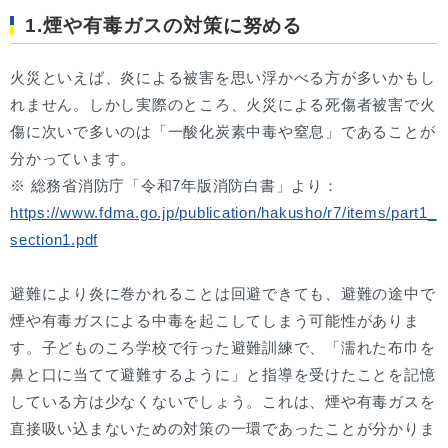
1.煙や有毒ガスの対策に努める
火災といえば、炎による被害を思い浮かべる方が多いかもし
れません。しかし実際のところ、火災による死傷者被害で火
傷に次いで多いのは「一酸化炭素中毒や窒息」であることが
分かっています。
※ 総務省消防庁「令和7年版消防白書」より：
https://www.fdma.go.jp/publication/hakusho/r7/items/part1_
section1.pdf
避難により炎に巻かれることは回避できても、避難の途中で
煙や有毒ガスによる中毒を起こしてしまう可能性がありま
す。子どものころ学校で行った避難訓練で、「濡れた布巾を
鼻と口に当てて避難するように」と指導を受けたことを記憶
している方は少なくないでしょう。これは、煙や有毒ガスを
直接吸い込まないための対策の一環であったことが分かりま