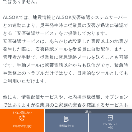
ではありません。
ALSOKでは、地震情報とALSOK安否確認システムサーバー
との連動により、災害発生時に従業員の安否が迅速に確認で
きる「安否確認サービス」をご提供しております。
安否確認サービスは、あらかじめ設定した震度以上の地震が
発生した際に、安否確認メールを従業員に自動配信。また、
管理者が手動で、従業員に緊急連絡メールを送ることも可能
です。手動メールは携帯電話以外からも送信ができ、緊急時
や業務上のトラブルだけではなく、日常的なツールとしても
ご利用いただけます。
他にも、情報配信サービスや、社内掲示板機能、オプション
ではありますが従業員のご家族の安否を確認するサービスも
法人
ご用意しております。
すぐに相談したい
パンフレット
資料請求する
24時間365日対応
一覧