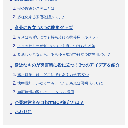
安否確認システムとは
多様化する安否確認システム
意外に役立つ3つの防災グッズ
かさばらずいつでも持ち歩ける携帯用ヘルメット
アクセサリー感覚でいつでも身につけられる笛
見逃しがちながら、あらゆる現場で役立つ防災用バケツ
身近なものが災害時に役に立つ！3つのアイデアを紹介
寒さ対策には、どこにでもある○○が役立つ
懐中電灯しかなくても、△△があれば照明代わりに
自宅待機の際には、□□をフル活用
企業経営者が目指すBCP策定とは？
おわりに