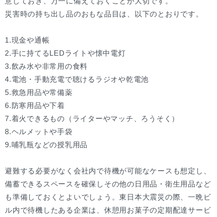
意しておき、万一に備えておくことが大切です。
災害時の持ち出し品のおもな品目は、以下のとおりです。
1.現金や通帳
2.手に持てるLEDライトや懐中電灯
3.飲み水や非常用の食料
4.電池・手動充電で聴けるラジオや乾電池
5.救急用品や常備薬
6.防寒用品や下着
7.着火できるもの（ライターやマッチ、ろうそく）
8.ヘルメットや手袋
9.哺乳瓶などの授乳用品
避難する必要がなく会社内で待機が可能なケースも想定し、
備蓄できるスペースを確保しその他の日用品・衛生用品など
も準備しておくとよいでしょう。東日本大震災の際、一晩ビ
ル内で待機したある企業は、休憩用お菓子の定期配達サービ