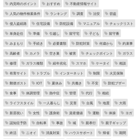
内見時のポイント
おすすめ
不動産情報サイト
人気の物件検索条件
ランキング
調査
治安
窃盗
侵入盗経路
住宅設備
防犯設備
マニュアル
チェックリスト
単身赴任
準備
引越し
留守宅
子ども
留守番
みまもり
手続き
必要書類
防犯対策
何歳から
約束事
高齢者
カメラ
空き巣
被害
チェックポイント
ガラス
修理
ガラス種類
経年劣化
スマホ
ケータイ
相談
有害サイト
トラブル
インターネット
制限
火災保険
郵便ポスト
IOT
夏休み
共働き
不安
防犯ブザー
食事
体調管理
熱中症
管理
代行
相続
ライフスタイル
一人暮らし
災害
台風
地震
大雨
新居祝い
女性
護身術
資産価値
運動
体操
ヨガ
認知症予防
自転車
事故
城
親孝行
親子ギャップ
終活
ニオイ
消臭対策
ハウスサポート
帰省
期間