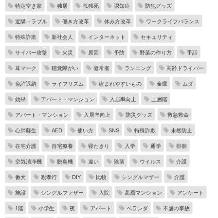
特定空き家
独居
孤独死
認知症
防犯グッズ
近隣トラブル
働き方改革
休み方改革
ワークライフバランス
特殊詐欺
新社会人
インターネット
セキュリティ
サイバー攻撃
火災
原因
予防
野菜の作り方
手話
耳マーク
聴覚障がい
健常者
ランニング
高齢ドライバー
免許返納
ライフリズム
盗まれやすいもの
金庫
ムダ
効果
アパート・マンション
入居率向上
上層階
アパート・マンション
入居率向上
防災グッズ
救急救命
心肺蘇生
AED
使い方
SNS
特殊詐欺
未然防止
在宅介護
自宅療養
寝たきり
入学
通学
徘徊
空気清浄機
脱臭機
違い
除菌
ウイルス
介護
番犬
親孝行
DIY
比較
シングルマザー
介護
施設
シングルファザー
入院
高層マンション
アンケート
1階
小学生
夜
アパート
ベランダ
不慮の事故