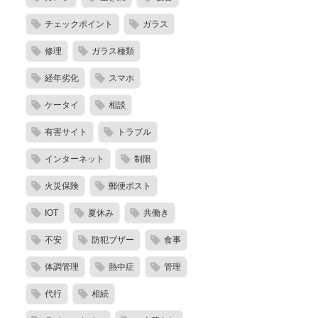
チェックポイント
ガラス
修理
ガラス種類
経年劣化
スマホ
ケータイ
相談
有害サイト
トラブル
インターネット
制限
火災保険
郵便ポスト
IOT
夏休み
共働き
不安
防犯ブザー
食事
体調管理
熱中症
管理
代行
相続