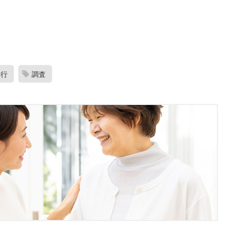
？
孝行
調査