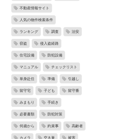
不動産情報サイト
人気の物件検索条件
ランキング
調査
治安
窃盗
侵入盗経路
住宅設備
防犯設備
マニュアル
チェックリスト
単身赴任
準備
引越し
留守宅
子ども
留守番
みまもり
手続き
必要書類
防犯対策
何歳から
約束事
高齢者
カメラ
空き巣
被害