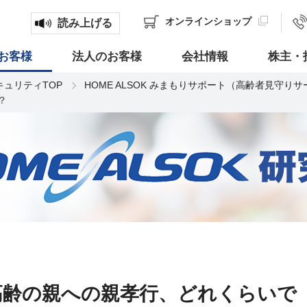
オンライン
ショップ
読み上げる
お客様
法人のお客様
会社情報
株主・
キュリティTOP
HOME ALSOK みまもりサポート（高齢者見守り
？
高齢の親への親孝行、どれくらいで