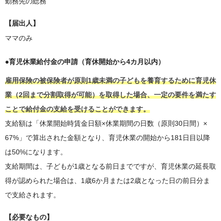
勤務先の総務
【届出人】
ママのみ
●育児休業給付金の申請（育休開始から4カ月以内）
雇用保険の被保険者が原則1歳未満の子どもを養育するために育児休
業（2回まで分割取得が可能）を取得した場合、一定の要件を満たす
ことで給付金の支給を受けることができます。
支給額は「休業開始時賃金日額×休業期間の日数（原則30日間）×
67%」で算出された金額となり、育児休業の開始から181日目以降
は50%になります。
支給期間は、子どもが1歳となる前日までですが、育児休業の延長取
得が認められた場合は、1歳6か月または2歳となった日の前日分ま
で支給されます。
【必要なもの】