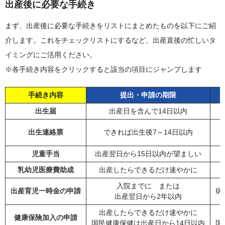
出産後に必要な手続き
まず、出産後に必要な手続きをリストにまとめたものを以下にご紹
介します。これをチェックリストにするなど、出産直後の忙しいタ
イミングにご活用ください。
※各手続き内容をクリックすると該当の項目にジャンプします
手続き内容
提出・申請の期限
出生届
出産日を含んで14日以内
出生連絡票
できれば出生後7～14日以内
児童手当
出産翌日から15日以内が望ましい
乳幼児医療費助成
出産したらできるだけ速やかに
入院までに または
出産育児一時金の申請
病
出産翌日から2年以内
出産したらできるだけ速やかに
健康保険加入の申請
国民健康保健は出産日から14日以内
国