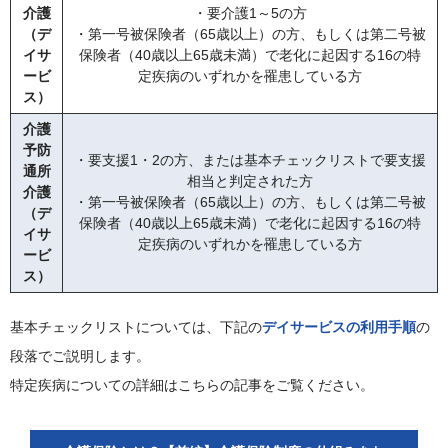
介護
・要介護1～5の方
（デ
・第一号被保険者（65歳以上）の方、もしくは第二号被
イサ
保険者（40歳以上65歳未満）で老化に起因する16の特
ービ
定疾病のいずれかを罹患している方
ス）
介護
予防
・要支援1・2の方、または基本チェックリストで要支援
通所
相当と判定された方
介護
・第一号被保険者（65歳以上）の方、もしくは第二号被
（デ
保険者（40歳以上65歳未満）で老化に起因する16の特
イサ
定疾病のいずれかを罹患している方
ービ
ス）
基本チェックリストについては、下記の
デイサービスの利用手順
の
段落でご説明します。
特定疾病についての詳細はこちらの記事をご覧ください。