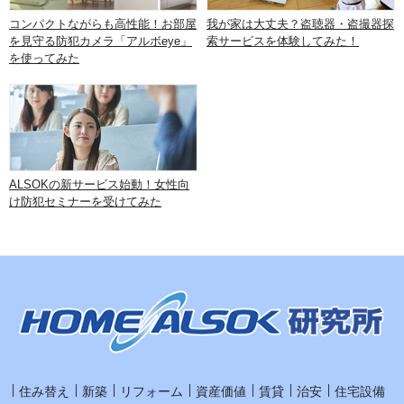
コンパクトながらも高性能！お部屋
我が家は大丈夫？盗聴器・盗撮器探
を見守る防犯カメラ「アルボeye」
索サービスを体験してみた！
を使ってみた
ALSOKの新サービス始動！女性向
け防犯セミナーを受けてみた
住み替え
新築
リフォーム
資産価値
賃貸
治安
住宅設備