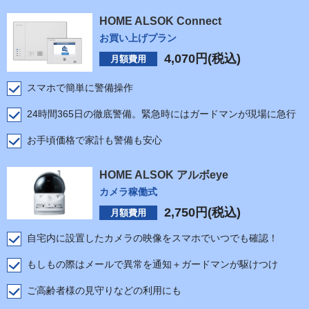
HOME ALSOK Connect
お買い上げプラン
4,070
円(税込)
月額費用
スマホで簡単に警備操作
24時間365日の徹底警備。緊急時にはガードマンが現場に急行
お手頃価格で家計も警備も安心
HOME ALSOK アルボeye
カメラ稼働式
2,750
円(税込)
月額費用
自宅内に設置したカメラの映像をスマホでいつでも確認！
もしもの際はメールで異常を通知＋ガードマンが駆けつけ
ご高齢者様の見守りなどの利用にも