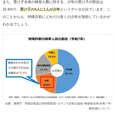
また、受け子全体の検挙人数に対する、少年の受け子の割合は
25.6%で、
受け子の4人に1人が少年
というデータが出ています。こ
のことからも、特殊詐欺にどれだけ多くの少年が加担しているかが
わかるでしょう。
出典：
警察庁「特殊詐欺及びSNS型投資･ロマンス詐欺の認知･検挙状況等(令和７年･
確定値)について」