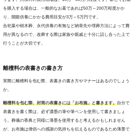
を購入する場合は、一般的なお墓であれば50万～200万程度かか
り、開眼供養にかかる費用目安が3万～5万円です。
合祀墓や樹木葬、永代供養の有無など納骨先や埋葬方法によって費
用が異なるので、改葬する際は家族や親戚と十分に話し合った上で
行うことが大切です。
離檀料の表書きの書き方
実際に離檀料を包む際、表書きの書き方やマナーはあるのでしょう
か。
離檀料を包む際、封筒の表書きには「お布施」と書きます。
自分で
表書きを書く際は、必ず濃墨の筆や筆ペンを使用して書きましょ
う。葬儀の香典と同様に薄墨を使用すると考えるかもしれません
が、お布施は僧侶への感謝の気持ちを伝えるものであるため薄墨で