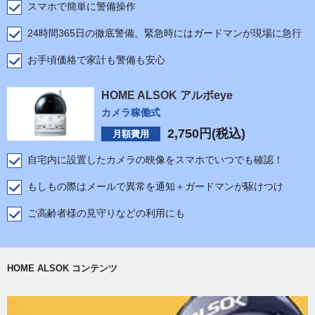
スマホで簡単に警備操作
24時間365日の徹底警備。緊急時にはガードマンが現場に急行
お手頃価格で家計も警備も安心
HOME ALSOK アルボeye
カメラ稼働式
2,750
円(税込)
月額費用
自宅内に設置したカメラの映像をスマホでいつでも確認！
もしもの際はメールで異常を通知＋ガードマンが駆けつけ
ご高齢者様の見守りなどの利用にも
HOME ALSOK コンテンツ