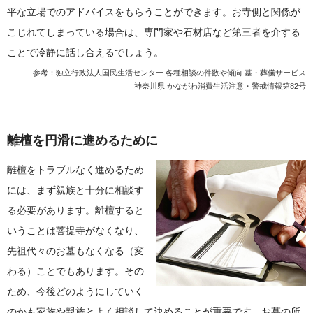
平な立場でのアドバイスをもらうことができます。お寺側と関係が
こじれてしまっている場合は、専門家や石材店など第三者を介する
ことで冷静に話し合えるでしょう。
参考：
独立行政法人国民生活センター 各種相談の件数や傾向 墓・葬儀サービス
神奈川県 かながわ消費生活注意・警戒情報第82号
離檀を円滑に進めるために
離檀をトラブルなく進めるため
には、まず親族と十分に相談す
る必要があります。離檀すると
いうことは菩提寺がなくなり、
先祖代々のお墓もなくなる（変
わる）ことでもあります。その
ため、今後どのようにしていく
のかも家族や親族とよく相談して決めることが重要です。お墓の所