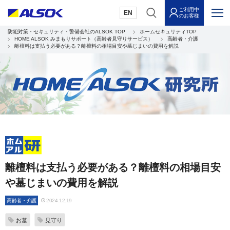
ご利用中
EN
のお客様
防犯対策・セキュリティ・警備会社のALSOK TOP
ホームセキュリティTOP
HOME ALSOK みまもりサポート（高齢者見守りサービス）
高齢者・介護
離檀料は支払う必要がある？離檀料の相場目安や墓じまいの費用を解説
離檀料は支払う必要がある？離檀料の相場目安
や墓じまいの費用を解説
高齢者・介護
2024.12.19
お墓
見守り