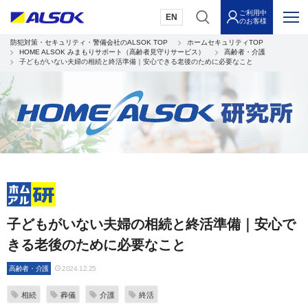
ご利用中
EN
のお客様
防犯対策・セキュリティ・警備会社のALSOK TOP
ホームセキュリティTOP
HOME ALSOK みまもりサポート（高齢者見守りサービス）
高齢者・介護
子どもがいない夫婦の相続と終活準備｜安心できる老後のために必要なこと
子どもがいない夫婦の相続と終活準備｜安心で
きる老後のために必要なこと
高齢者・介護
2024.12.25
相続
葬儀
介護
終活