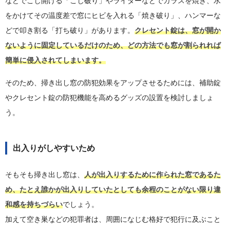
などでこじ開ける「こじ破り」やライターなどでガラスを焼き、水
をかけてその温度差で窓にヒビを入れる「焼き破り」、ハンマーな
どで叩き割る「打ち破り」があります。
クレセント錠は、窓が開か
ないように固定しているだけのため、どの方法でも窓が割られれば
簡単に侵入されてしまいます。
そのため、掃き出し窓の防犯効果をアップさせるためには、補助錠
やクレセント錠の防犯機能を高めるグッズの設置を検討しましょ
う。
出入りがしやすいため
そもそも掃き出し窓は、
人が出入りするために作られた窓であるた
め、たとえ誰かが出入りしていたとしても余程のことがない限り違
和感を持ちづらい
でしょう。
加えて空き巣などの犯罪者は、周囲になじむ格好で犯行に及ぶこと