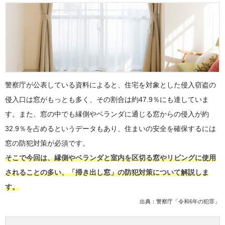
警察庁が公表している資料によると、住宅を対象とした侵入窃盗の
侵入口は窓がもっとも多く、その割合は約47.9％にも達していま
す。また、窓の中でも縁側やベランダに通じる窓からの侵入が約
32.9％を占めるというデータもあり、住まいの安全を確保するには
窓の防犯対策が必須です。
そこで今回は、縁側やベランダと室内を区切る窓やリビングに使用
されることの多い、「掃き出し窓」の防犯対策について解説しま
す。
出典：警察庁「
令和6年の犯罪
」