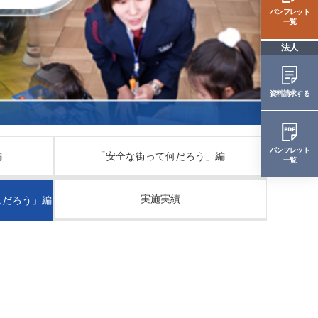
パンフレット
一覧
法人
資料請求する
パンフレット
編
「安全な街って何だろう」編
一覧
実施実績
んだろう」編