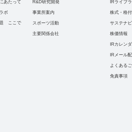
にあたって
R&D研究開発
IRライブ
ラボ
事業所案内
株式・格
題 ここで
スポーツ活動
サステナ
主要関係会社
株価情報
IRカレン
IRメール
よくある
免責事項