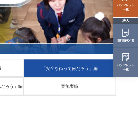
パンフレット
一覧
法人
資料請求する
パンフレット
編
「安全な街って何だろう」編
一覧
んだろう」編
実施実績