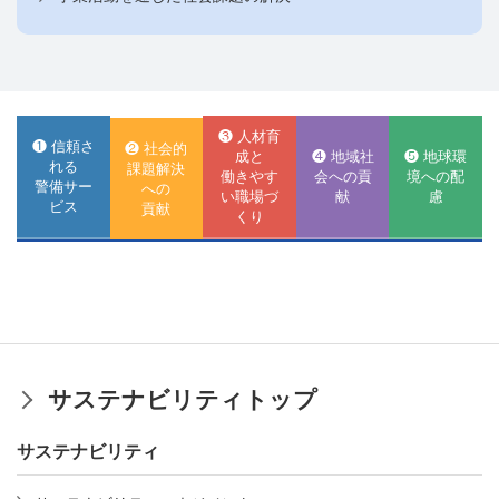
❸ 人材育
❶ 信頼さ
❷ 社会的
成と
❹ 地域社
❺ 地球環
れる
課題解決
働きやす
会への貢
境への配
警備サー
への
い職場づ
献
慮
ビス
貢献
くり
サステナビリティトップ
サステナビリティ