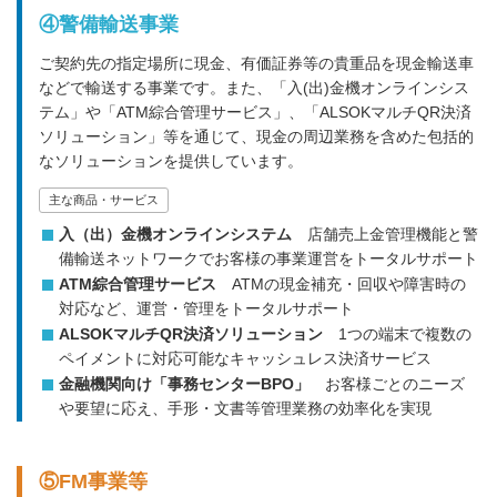
④警備輸送事業
ご契約先の指定場所に現金、有価証券等の貴重品を現金輸送車
などで輸送する事業です。また、「入(出)金機オンラインシス
テム」や「ATM綜合管理サービス」、「ALSOKマルチQR決済
ソリューション」等を通じて、現金の周辺業務を含めた包括的
なソリューションを提供しています。
主な商品・サービス
入（出）金機オンラインシステム
店舗売上金管理機能と警
備輸送ネットワークでお客様の事業運営をトータルサポート
ATM綜合管理サービス
ATMの現金補充・回収や障害時の
対応など、運営・管理をトータルサポート
ALSOKマルチQR決済ソリューション
1つの端末で複数の
ペイメントに対応可能なキャッシュレス決済サービス
金融機関向け「事務センターBPO」
お客様ごとのニーズ
や要望に応え、手形・文書等管理業務の効率化を実現
⑤FM事業等