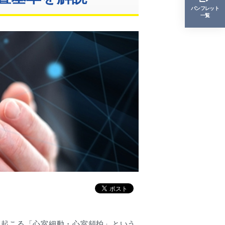
パンフレット
一覧
て起こる「心室細動・心室頻拍」という