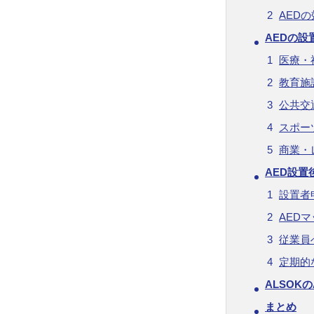
AED
AEDの
医療・
教育施
公共交
スポー
商業・
AED設
設置者
AED
従業員
定期的
ALSOK
まとめ