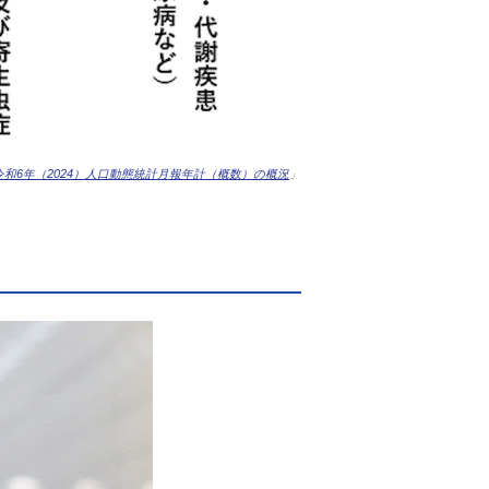
令和6年（2024）人口動態統計月報年計（概数）の概況
」