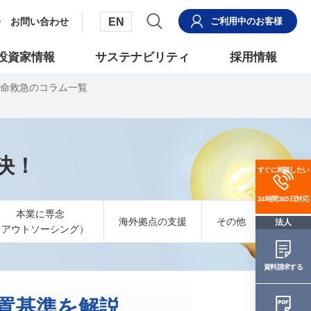
EN
お問い合わせ
ご利用中
のお客様
投資家情報
サステナビリティ
採用情報
命救急のコラム一覧
決！
すぐに相談したい
24時間365日対応
本業に専念
海外拠点の支援
その他
法人
（アウトソーシング）
資料請求する
置基準を解説