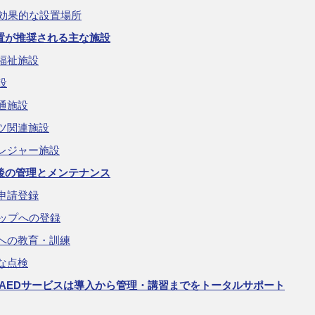
の効果的な設置場所
設置が推奨される主な施設
福祉施設
設
通施設
ツ関連施設
レジャー施設
置後の管理とメンテナンス
申請登録
マップへの登録
への教育・訓練
な点検
のAEDサービスは導入から管理・講習までをトータルサポート