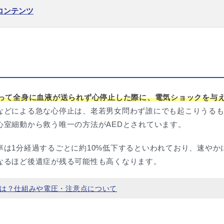
コンテンツ
こって全身に血液が送られず心停止した際に、電気ショックを与
などによる急な心停止は、老若男女問わず誰にでも起こりうる
心室細動から救う唯一の方法がAEDとされています。
は1分経過するごとに約10%低下するといわれており、速やか
なるほど後遺症が残る可能性も高くなります。
とは？仕組みや電圧・注意点について