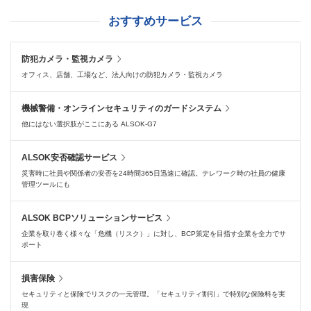
おすすめサービス
防犯カメラ・監視カメラ
オフィス、店舗、工場など、法人向けの防犯カメラ・監視カメラ
機械警備・オンラインセキュリティのガードシステム
他にはない選択肢がここにある ALSOK-G7
ALSOK安否確認サービス
災害時に社員や関係者の安否を24時間365日迅速に確認。テレワーク時の社員の健康
管理ツールにも
ALSOK BCPソリューションサービス
企業を取り巻く様々な「危機（リスク）」に対し、BCP策定を目指す企業を全力でサ
ポート
損害保険
セキュリティと保険でリスクの一元管理。「セキュリティ割引」で特別な保険料を実
現