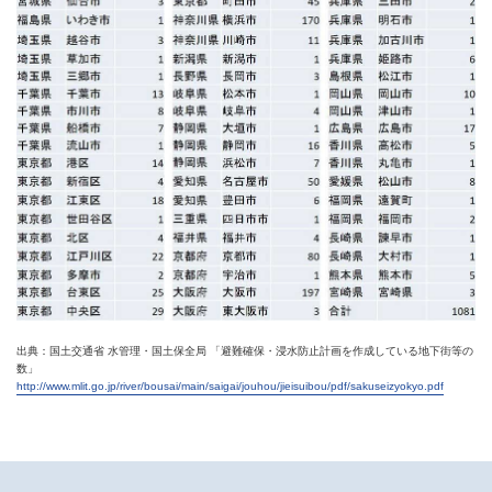
出典：国土交通省 水管理・国土保全局 「避難確保・浸水防止計画を作成している地下街等の
数」
http://www.mlit.go.jp/river/bousai/main/saigai/jouhou/jieisuibou/pdf/sakuseizyokyo.pdf