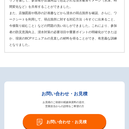
ップを通して、参加者が店舗周辺で想定される浸水被害イメージ（水深、時
間変化など）を共有することができました。
また、店舗図面や既存の計画書などから浸水の弱点箇所を確認、さらに、ワ
ークシートを利用して、弱点箇所に対する対応方法（今すぐに出来ること、
今後取り組むこと）などの問題の洗い出しができました。これにより、参加
者の防災意識向上、浸水対策の必要項目や重要ポイントの明確化ができたほ
か、現状のBCPマニュアルの見直しの材料を得ることができ、有意義な訓練
となりました。
お問い合わせ・お見積
お見積のご依頼や紙媒体資料の送付、
営業担当からの説明をご希望の方
お問い合わせ・お見積