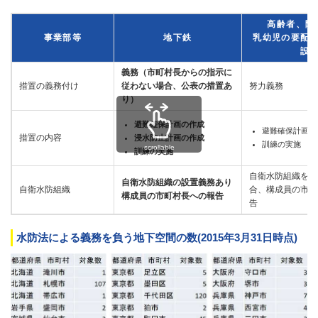
高齢者、障
事業部等
地下鉄
乳幼児の要配
設
義務（市町村長からの指示に
措置の義務付け
従わない場合、公表の措置あ
努力義務
り）
避難確保計画の作成
避難確保計画の
措置の内容
浸水防止計画の作成
訓練の実施
scrollable
訓練の実施
自衛水防組織を設
自衛水防組織の設置義務あり
自衛水防組織
合、構成員の市町
構成員の市町村長への報告
告
水防法による義務を負う地下空間の数(2015年3月31日時点)