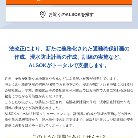
お近くのALSOKを探す
法改正により、新たに義務化された避難確保計画の
作成、
浸水防止計画の作成、訓練の実施など、
ALSOKがトータルで支援します。
近年、予報が困難な局地豪雨や台風などによる浸水被害が頻発しています。
地上に比べ降雨状況の把握が困難である地下街や、浸水が想定される地域における社
会福祉施設、学校、
医療施設等の要配慮者利用施設では短時間で人命に関わる深刻な
被害につながる可能性が高くなります。
こうした状況から、水防法が改正され、避難確保計画の作成、浸水防止計画の作成、
訓練の実施などが義務化されました。
ALSOKの「水防法対策ソリューション」は、計画書の作成や訓練の実施などの浸水
発生前の危機管理から、
浸水発生後の対応支援まで、施設利用者および従業員の安全
確保に必要な対応を一貫してサポートします。
このような課題はありませんか？