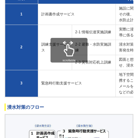
施設に関す
1
計画書作成サービス
その後、被
水防止計画
実際に浸水
2-1 情報伝達実施訓練
導に係る情
訓練支援サービ
2-2 避難・水防実施訓
浸水対策設
2
ス
練
害発生時に
図面と想定
scrollable
2-3 災害対応机上訓練
せ、浸水に
地下空間に
携すること
3
緊急時行動支援サービス
メールを担
などの必要
浸水対策のフロー