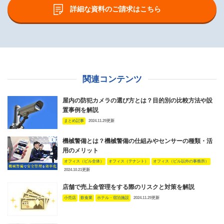
詳細な資料のご請求はこちら
関連コンテンツ
屋内の防犯カメラの選び方とは？目的別の比較方法や設
置事例を解説
まとめ記事
2024.11.29更新
機械警備とは？機械警備の仕組みやセンサーの種類・活
用のメリット
オフィス（ビル全体）
オフィス（テナント）
オフィス（ビル以外の事務所）
2024.10.21更新
店舗で売上金管理をする際のリスクと対策を解説
小売店
飲食業
ホテル・宿泊施設
2024.11.29更新