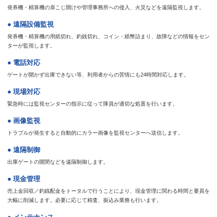
発券機・精算機の扉こじ開けや管理事務所への侵入、火災などを遠隔監視します。
● 遠隔設備監視
発券機・精算機の用紙切れ、釣銭切れ、コイン・紙幣詰まり、故障などの情報をセン
ターが監視します。
● 電話対応
ゲートが開かず出庫できない等、利用者からの苦情にも24時間対応します。
● 現場対応
緊急時には監視センターの指示に従って隊員が適切な処置を行います。
● 画像監視
トラブルが発生すると自動的にカラー画像を監視センターへ送信します。
● 遠隔制御
出庫ゲートの開閉などを遠隔制御します。
● 現金管理
売上金回収／釣銭配金をトータルで行うことにより、現金管理に関わる時間と要員を
大幅に削減します。必要に応じて精査、振込み業務も行います。