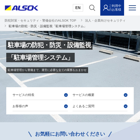
ご利用中
EN
のお客様
防犯対策・セキュリティ・警備会社のALSOK TOP
法人・企業向けセキュリティ
駐車場の防犯・防災・設備監視「駐車場管理システム」
駐車場の防犯・防災・設備監視
「駐車場管理システム」
駐車場管理から警備まで、運営に必要な全ての業務をおまかせ
サービスの特長
サービスの概要
お客様の声
よくあるご質問
お気軽にお問い合わせください