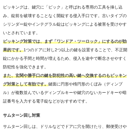
ピッキングは、鍵穴に「ピック」と呼ばれる専用の工具を挿し込
み、錠前を破壊することなく開錠する侵入手口です。古いタイプの
シリンダー錠やインテグラル錠はピッキングによる被害を受けやす
いとされています。
ピッキング対策では、まず「ワンドア・ツーロック」にするのが効
果的です。
1つのドアに対し2つ以上の鍵を設置することで、不正開
錠にかかる手間と時間が増えるため、侵入を途中で断念させやすく
防犯性を強化できます。
また、玄関や勝手口の鍵を防犯性の高い鍵へ交換するのもピッキン
グ対策として有効です。
鍵面に円形や楕円形のくぼみ（ディンプ
ル）が複数並んでいるディンプルキーや鍵穴のないカードキーや暗
証番号を入力する電子錠などがおすすめです。
サムターン回し対策
サムターン回しは、ドリルなどでドアに穴を開けたり、郵便受けや