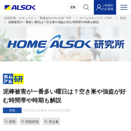
ご利用中
EN
のお客様
防犯対策・セキュリティ・警備会社のALSOK TOP
ホームセキュリティTOP
防犯
泥棒被害が一番多い曜日は？空き巣や強盗が好む時間帯や時期も解説
泥棒被害が一番多い曜日は？空き巣や強盗が好
む時間帯や時期も解説
防犯
2025.11.28更新（2020.10.01公開）
防犯
防犯対策
空き巣