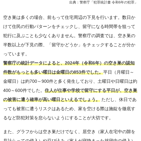
出典：
警察庁「犯罪統計書 令和6年の犯罪」
空き巣は多くの場合、前もって住宅周辺の下見を行います。数日か
けて住民の行動パターンをチェックし、留守になる時間帯を狙って
犯行に及ぶことも少なくありません。警察庁の調査では、空き巣の
半数以上が下見の際、「留守かどうか」をチェックすることが分か
っています。
警察庁の統計データによると、2024年（令和6年）の空き巣の認知
件数がもっとも多い曜日は金曜日の853件でした。
平日（月曜日～
金曜日）は約700～900件と多く発生しており、土曜日や日曜日は約
400～600件でした。
住人が仕事や学校で留守にする平日が、空き巣
の被害に遭う確率が高い曜日といえるでしょう。
ただし、休日であ
っても被害に遭うリスクはあるため、家を空ける際は施錠を徹底す
るなど防犯対策を怠らないようにすることが大切です。
また、グラフからは空き巣だけでなく、居空き（家人在宅中の隙を
見計らっての侵入）や忍び込み（家人が寝静まった就寝中の侵入）