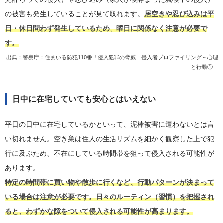
の被害も発生していることが見て取れます。
居空きや忍び込みは平
日・休日問わず発生しているため、曜日に関係なく注意が必要で
す。
出典：
警察庁：住まいる防犯110番「侵入犯罪の脅威 侵入者プロファイリング～心理
と行動①」
日中に在宅していても安心とはいえない
平日の日中に在宅しているかといって、泥棒被害に遭わないとは言
い切れません。空き巣は住人の生活リズムを細かく観察した上で犯
行に及ぶため、不在にしている時間帯を狙って侵入される可能性が
あります。
特定の時間帯に買い物や散歩に行くなど、行動パターンが決まって
いる場合は注意が必要です。日々のルーティン（習慣）を把握され
ると、わずかな隙をついて侵入される可能性が高まります。