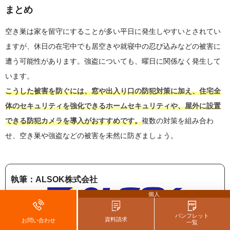
まとめ
空き巣は家を留守にすることが多い平日に発生しやすいとされてい
ますが、休日の在宅中でも居空きや就寝中の忍び込みなどの被害に
遭う可能性があります。強盗についても、曜日に関係なく発生して
います。
こうした被害を防ぐには、窓や出入り口の防犯対策に加え、住宅全
体のセキュリティを強化できるホームセキュリティや、屋外に設置
できる防犯カメラを導入がおすすめです。
複数の対策を組み合わ
せ、空き巣や強盗などの被害を未然に防ぎましょう。
執筆：ALSOK株式会社
個人
「安全・安心」を皆様にお届けするため、セキュリティのプロフ
パンフレット
資料請求
お問い合わせ
一覧