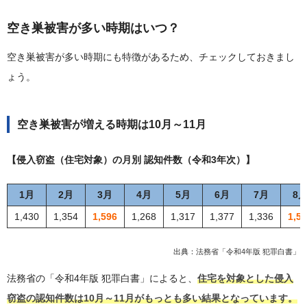
空き巣被害が多い時期はいつ？
空き巣被害が多い時期にも特徴があるため、チェックしておきまし
ょう。
空き巣被害が増える時期は10月～11月
【侵入窃盗（住宅対象）の月別 認知件数（令和3年次）】
1月
2月
3月
4月
5月
6月
7月
8
1,430
1,354
1,596
1,268
1,317
1,377
1,336
1,5
出典：
法務省「令和4年版 犯罪白書」
法務省の「令和4年版 犯罪白書」によると、
住宅を対象とした侵入
窃盗の認知件数は10月～11月がもっとも多い結果となっています。