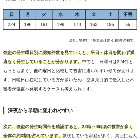
日
月
火
水
木
金
土
不明
224
196
161
198
178
163
195
55
出典：
警察庁「犯罪統計書 令和6年の犯罪」
強盗の発生曜日別に認知件数を見ていくと、平日・休日を問わず満
遍なく発生していることが分かります。
中でも、日曜日は224件と
もっとも多く、他の曜日と比較して被害に遭いやすい傾向がありま
す。日曜日は在宅している方が多いため、空き巣目的で侵入した不
審者が強盗へ発展するケースも考えられます。
深夜から早朝に狙われやすい
次に、強盗の発生時間帯を確認すると、22時～4時頃の被害が多く
全体の約3割を占めています。
就寝している家庭が多く、周囲にも人