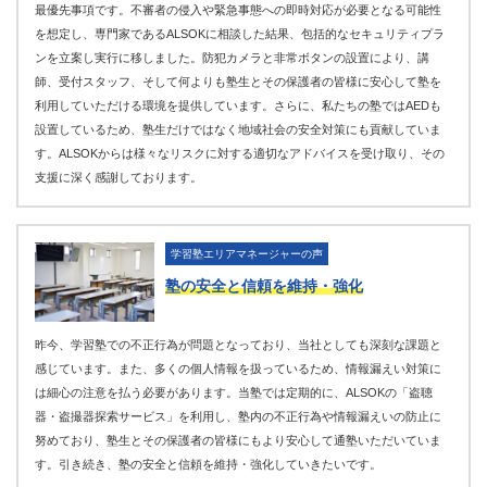
最優先事項です。不審者の侵入や緊急事態への即時対応が必要となる可能性
を想定し、専門家であるALSOKに相談した結果、包括的なセキュリティプラ
ンを立案し実行に移しました。防犯カメラと非常ボタンの設置により、講
師、受付スタッフ、そして何よりも塾生とその保護者の皆様に安心して塾を
利用していただける環境を提供しています。さらに、私たちの塾ではAEDも
設置しているため、塾生だけではなく地域社会の安全対策にも貢献していま
す。ALSOKからは様々なリスクに対する適切なアドバイスを受け取り、その
支援に深く感謝しております。
学習塾エリアマネージャーの声
塾の安全と信頼を維持・強化
昨今、学習塾での不正行為が問題となっており、当社としても深刻な課題と
感じています。また、多くの個人情報を扱っているため、情報漏えい対策に
は細心の注意を払う必要があります。当塾では定期的に、ALSOKの「盗聴
器・盗撮器探索サービス」を利用し、塾内の不正行為や情報漏えいの防止に
努めており、塾生とその保護者の皆様にもより安心して通塾いただいていま
す。引き続き、塾の安全と信頼を維持・強化していきたいです。