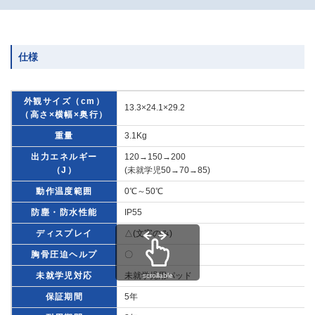
仕様
外観サイズ（cm）
13.3×24.1×29.2
（高さ×横幅×奥行）
重量
3.1Kg
出力エネルギー
120→150→200
（J）
(未就学児50→70→85)
動作温度範囲
0℃～50℃
防塵・防水性能
IP55
ディスプレイ
△(文字のみ)
胸骨圧迫ヘルプ
〇
未就学児対応
未就学児用パッド
scrollable
保証期間
5年