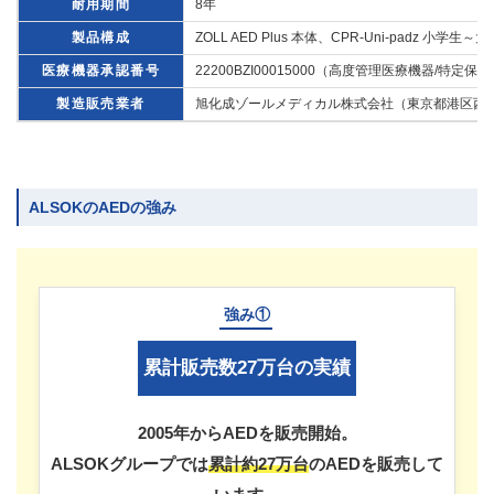
耐用期間
8年
製品構成
ZOLL AED Plus 本体、CPR-Uni-pa
医療機器承認番号
22200BZI00015000（高度管理医療機器/特定
製造販売業者
旭化成ゾールメディカル株式会社（東京都港区西新橋
ALSOKのAEDの強み
強み①
累計販売数27万台の実績
2005年からAEDを販売開始。
ALSOKグループでは
累計約27万台
のAEDを販売して