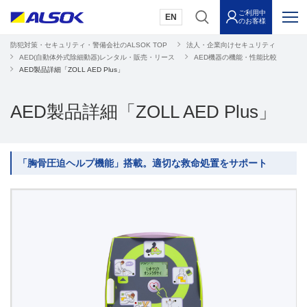
ご利用中
EN
のお客様
防犯対策・セキュリティ・警備会社のALSOK TOP
法人・企業向けセキュリティ
AED(自動体外式除細動器)レンタル・販売・リース
AED機器の機能・性能比較
AED製品詳細「ZOLL AED Plus」
AED製品詳細「ZOLL AED Plus」
「胸骨圧迫ヘルプ機能」搭載。適切な救命処置をサポート