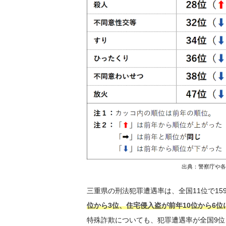
出典：警察庁や各
三重県の刑法犯罪遭遇率は、全国11位で15
位から3位、住宅侵入盗が前年10位から6
特殊詐欺についても、犯罪遭遇率が全国9位