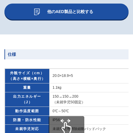
他のAED製品と比較する
仕様
外観サイズ（cm）
20.0×18.9×5
（高さ×横幅×奥行）
重量
1.1kg
出力エネルギー
150→150→200
（J）
（未就学児50固定）
動作温度範囲
0℃～50℃
防塵・防水性能
IP56
未就学児対応
未就学児専用除細動パッドパック